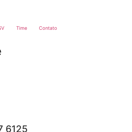
SV
Time
Contato
e
7 6125