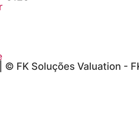
r
e
 | © FK Soluções Valuation - 